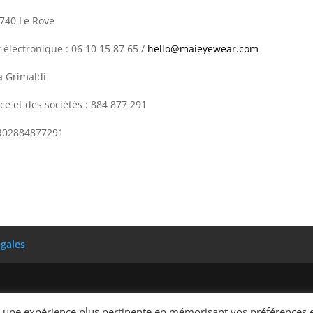
3740 Le Rove
électronique : 06 10 15 87 65 /
hello@maieyewear.com
a Grimaldi
e et des sociétés : 884 877 291
 FR02884877291
égales
ir une expérience plus pertinente en mémorisant vos préférences 