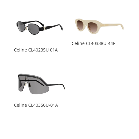
Celine CL40338U-44F
Celine CL40235U 01A
Celine CL40350U-01A