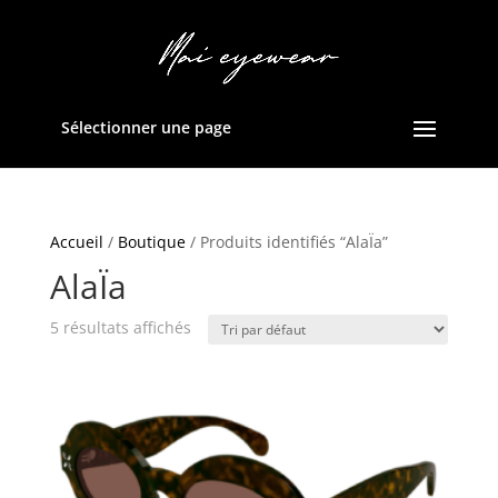
Sélectionner une page
Accueil
/
Boutique
/ Produits identifiés “AlaÏa”
AlaÏa
5 résultats affichés