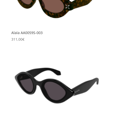
Alaïa AA0059S-003
311,00
€