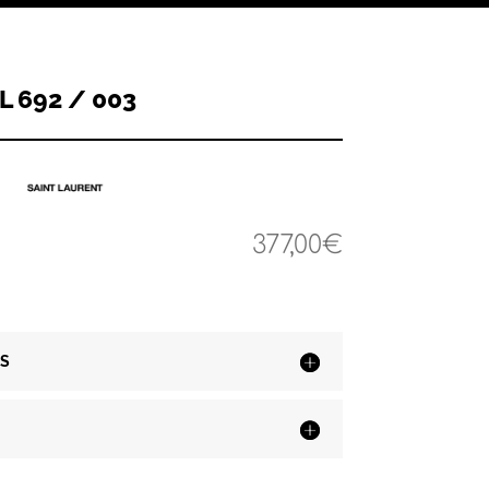
L 692 / 003
377,00
€
S