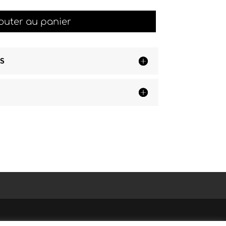
quantité
outer au panier
de
Prada
0PR
26ZS
S
/
16K08Z
-
Noir