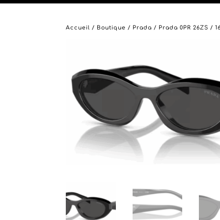
Accueil
/
Boutique
/
Prada
/ Prada 0PR 26ZS / 1