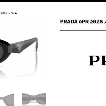
6K08Z – Noir
PRADA 0PR 26ZS 