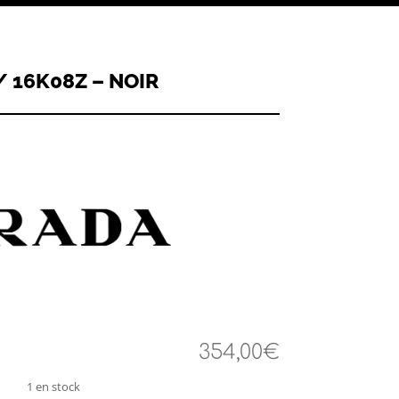
/ 16K08Z – NOIR
354,00
€
1 en stock