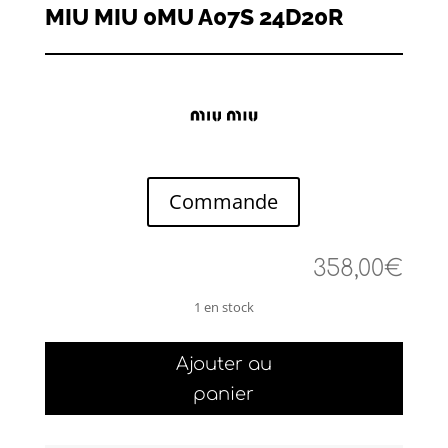
MIU MIU 0MU A07S 24D20R
Commande
358,00
€
1 en stock
quantité
Ajouter au
de
MIU
panier
MIU
0MU