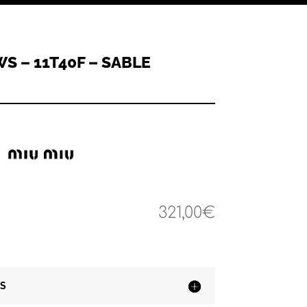
S – 11T40F – SABLE
321,00
€
S