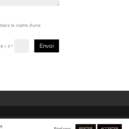
 dans le cadre d'une
=
Envoi
8 + 3
et
Réglages
REJETER
ACCEPTER