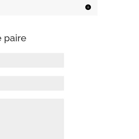
01A
 paire