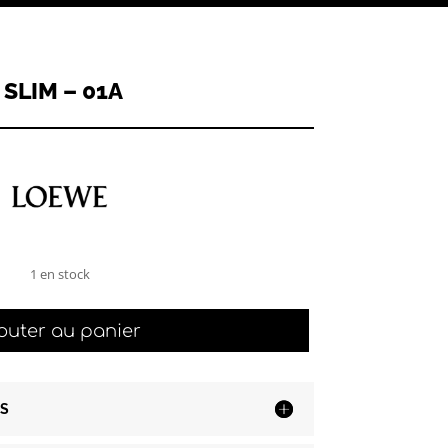
SLIM – 01A
1 en stock
quantité
outer au panier
de
Loewe
LW40147I
SLIM
S
-