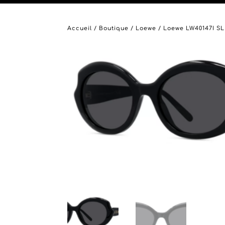
Accueil
/
Boutique
/
Loewe
/ Loewe LW40147I SL