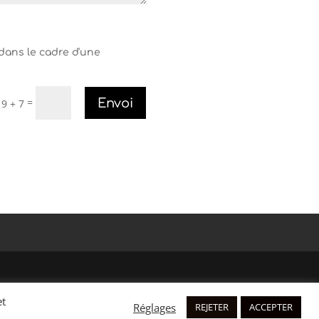
 dans le cadre d'une
=
Envoi
9 + 7
et
Réglages
REJETER
ACCEPTER