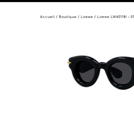
Accueil
/
Boutique
/
Loewe
/ Loewe LW40118I – 0