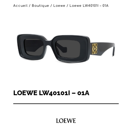
Accueil
/
Boutique
/
Loewe
/ Loewe LW40101I – 01A
LOEWE LW40101I – 01A