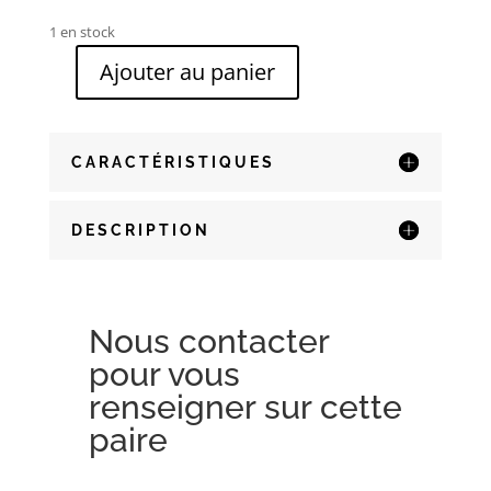
1 en stock
Ajouter au panier
quantité
de
Loewe
LW40101I
CARACTÉRISTIQUES
-
01A
DESCRIPTION
Nous contacter
pour vous
renseigner sur cette
paire