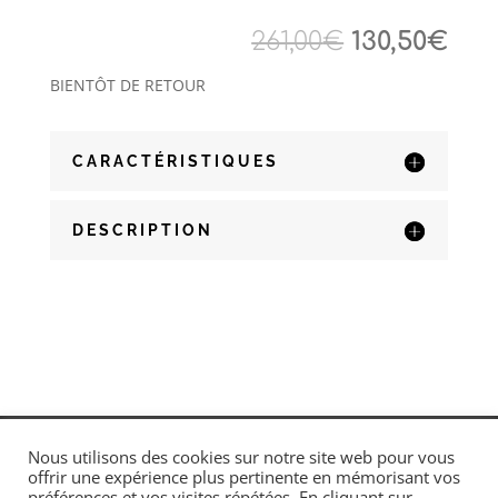
Le
Le
261,00
€
130,50
€
prix
prix
BIENTÔT DE RETOUR
initial
act
était :
est 
261,00€.
130,
CARACTÉRISTIQUES
DESCRIPTION
Conditions générales de vente
Nous utilisons des cookies sur notre site web pour vous
Mentions légales
offrir une expérience plus pertinente en mémorisant vos
préférences et vos visites répétées. En cliquant sur