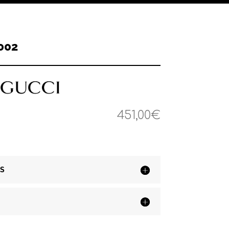
002
451,00
€
S