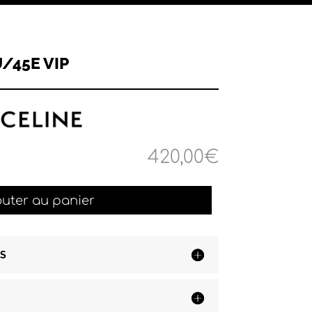
/45E VIP
420,00
€
outer au panier
S