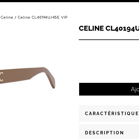
 Celine
/ Celine CL40194U/45E VIP
CELINE CL40194U
Aj
CARACTÉRISTIQUE
DESCRIPTION